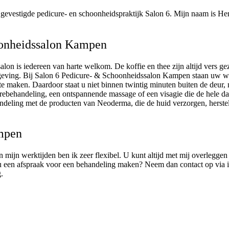
n gevestigde pedicure- en schoonheidspraktijk Salon 6. Mijn naam is Hen
oonheidssalon Kampen
alon is iedereen van harte welkom.
De koffie en thee zijn altijd vers 
geving. Bij Salon 6 Pedicure- & Schoonheidssalon Kampen staan uw wens
te maken. Daardoor staat u niet binnen twintig minuten buiten de deur, m
rebehandeling, een ontspannende massage of een visagie die de hele dag 
andeling met de producten van Neoderma, die de huid verzorgen, herstel
mpen
 mijn werktijden ben ik zeer flexibel. U kunt altijd met mij overleggen
 een afspraak voor een behandeling maken? Neem dan contact op via info
.