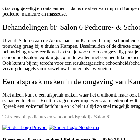
Gastvrij, gezellig en ontspannen – dat is de sfeer van mijn in Kampe
pedicure, manicure en masseuse.
Behandelingen bij Salon 6 Pedicure- & Sch
U vindt Salon 6 aan de Acacialaan 1 in Kampen.In mijn schoonheidss
trouwdag graag bij u thuis in Kampen, IJsselmuiden of de directe om
behandeling reserveer ik wat extra tijd voor u om een gezellig praatje 
schoonheidssalon leg ik u graag in de watten met een heerlijke pedicu
Ook kunt u bij mij terecht voor een resultaatgerichte schoonheidsbeh
verzorgde nagels voor zowel uw handen als uw voeten.
Een afspraak maken in de omgeving van Ka
Niet alleen kunt u een afspraak maken waar het u uitkomt, maar ook in
e-mail en telefoon. Heeft u vragen over mijn werkzaamheden of wilt u
Spreek een voicemailbericht in en ik bel u altijd zo snel mogelijk terug
Tot ziens bij pedicure- en schoonheidspraktijk Salon 6!
Direct een afspraak maken? Bel dan met: 06 – 29 60 35 52